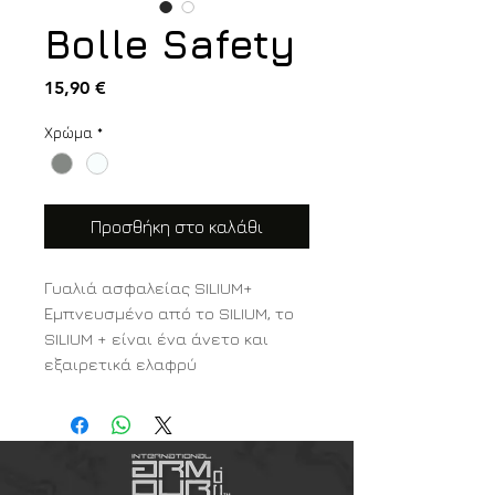
Bolle Safety
Τιμή
15,90 €
Χρώμα
*
Προσθήκη στο καλάθι
Γυαλιά ασφαλείας SILIUM+
Εμπνευσμένο από το SILIUM, το
SILIUM + είναι ένα άνετο και
εξαιρετικά ελαφρύ
πολυανθρακικό μοντέλο. Τα
γυαλιά ασφαλείας SILIUM + είναι
μια εξαιρετική επιλογή, που
συνδυάζει στυλ, εργονομία και
επιδόσεις για εκτεταμένη