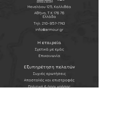
χρήση.
Μενελάου 125, Καλλιθέα
Αθήνα, Τ.Κ 176 76
Ελλάδα
Τηλ:
210-957-7743
info@armour.gr
Η εταιρεία
Σχετικά με εμάς
Επικοινωνία
Εξυπηρέτηση πελατών
Συχνές ερωτήσεις
Αποστολές και επιστροφές
Πολιτική & όροι χρήσης
Μέθοδοι πληρωμής
Newsletter
Εγγραφή στο newsletter
Εγγραφή