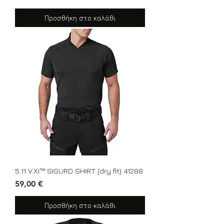
Προσθήκη στο καλάθι
5.11 V.XI™ SIGURD SHIRT (dry fit) 41288
Τιμή
59,00 €
Προσθήκη στο καλάθι