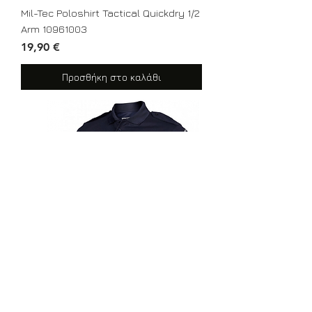
Mil-Tec Poloshirt Tactical Quickdry 1/2
Arm 10961003
Τιμή
19,90 €
Προσθήκη στο καλάθι
Kοντομάνικο Polo Αστυνομίας Quick
Dryfit