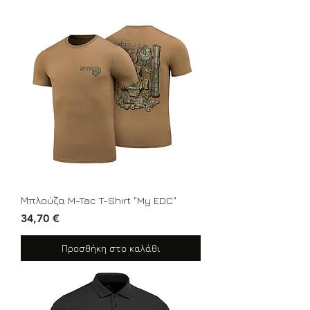
Μπλούζα M-Tac T-Shirt "My EDC"
Τιμή
34,70 €
Προσθήκη στο καλάθι