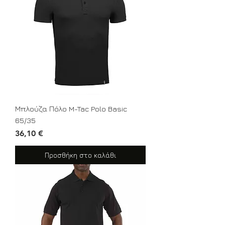
Μπλούζα Πόλο M-Tac Polo Basic
65/35
Τιμή
36,10 €
Προσθήκη στο καλάθι