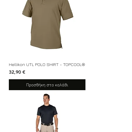
Hellikon UTL POLO SHIRT - TOPCOOL®
Τιμή
32,90 €
Προσθήκη στο καλάθι