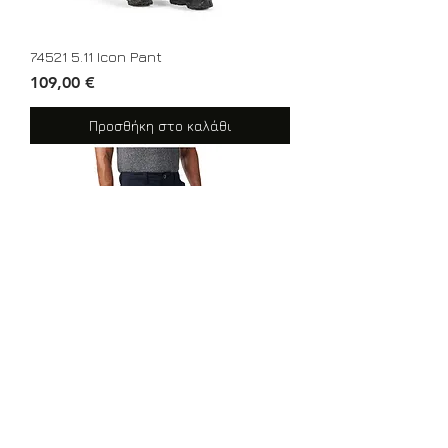
74521 5.11 Icon Pant
Τιμή
109,00 €
Προσθήκη στο καλάθι
74520 5.11 Ridge Pant