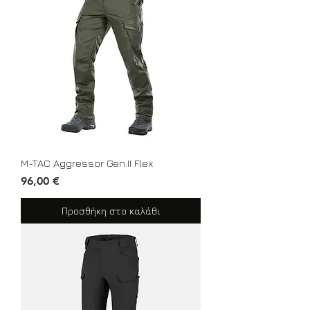
M-TAC Aggressor Gen.II Flex
Τιμή
96,00 €
Προσθήκη στο καλάθι