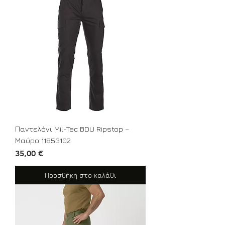
Παντελόνι Mil-Tec BDU Ripstop –
Μαύρο 11853102
Τιμή
35,00 €
Προσθήκη στο καλάθι