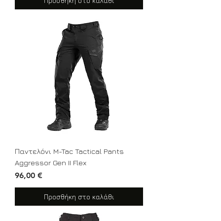
Προσθήκη στο καλάθι
Παντελόνι M-Tac Tactical Pants
Aggressor Gen II Flex
Τιμή
96,00 €
Προσθήκη στο καλάθι