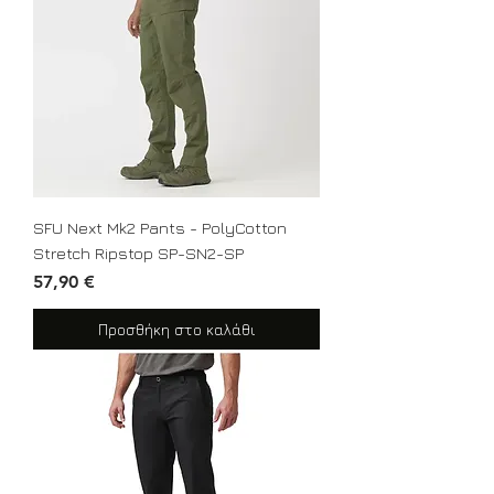
SFU Next Mk2 Pants - PolyCotton
Stretch Ripstop SP-SN2-SP
Τιμή
57,90 €
Προσθήκη στο καλάθι