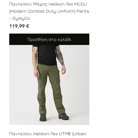
Παντελόνι Μάχης Helikon-Tex MCDU
(Modern Combat Duty Uniform) Pants
- DyNyCo
Τιμή
119,99 €
Προσθήκη στο καλάθι
Παντελόνι Helikon-Tex UTP® (Urban