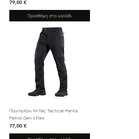
Τιμή
79,00 €
Προσθήκη στο καλάθι
Παντελόνι M-Tac Tactical Pants
Patrol Gen II Flex
Τιμή
77,00 €