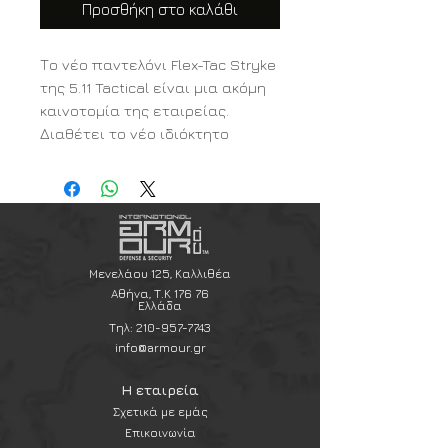
Προσθήκη στο καλάθι
Το νέο παντελόνι Flex-Tac Stryke
της 5.11 Tactical είναι μια ακόμη
καινοτομία της εταιρείας.
Διαθέτει το νέο ιδιόκτητο
ύφασμα με ενσωματωμένο
stretch.
Ως η πρωτοπόρος εταιρεία στην
αγορά των Tactical pants η 5.11
έθεσε την πρόκληση να
προσφέρει στον πελάτη
Μενελάου 125, Καλλιθέα
πρωτοπορία και απόδοση, πέρα
Αθήνα, Τ.Κ 176 76
Ελλάδα
απο οτιδήποτε άλλο υπάρχει
Τηλ:
210-957-7743
στην αγορά σήμερα.
info@armour.gr
Το παντελόνι Stryke με Flex-Tac™
είναι η νέα γενιά των
Η εταιρεία
επιχειρησιακών - υπηρεσιακών
Σχετικά με εμάς
παντελονιών.
Επικοινωνία