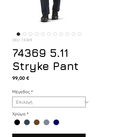
SKU: 74369
74369 5.11
Stryke Pant
Τιμή
99,00 €
Μέγεθος
*
Χρώμα
*