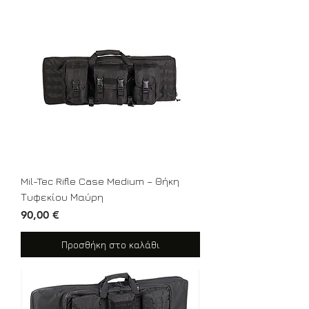
Mil-Tec Rifle Case Medium – Θήκη
Τυφεκίου Μαύρη
Τιμή
90,00 €
Προσθήκη στο καλάθι