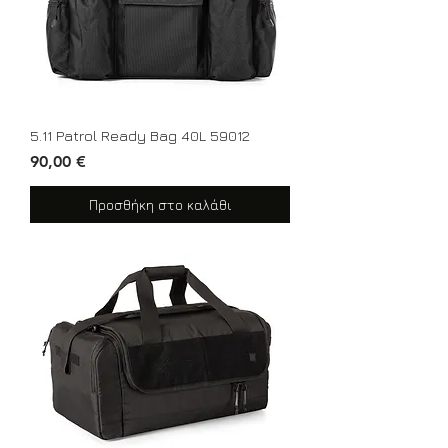
5.11 Patrol Ready Bag 40L 59012
Τιμή
90,00 €
Προσθήκη στο καλάθι