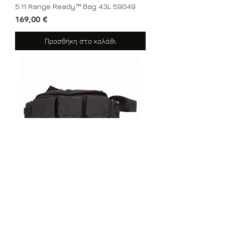
5.11 Range Ready™ Bag 43L 59049
Τιμή
169,00 €
Προσθήκη στο καλάθι
5.11 Bail Out Bag 56026
Τιμή
72,00 €