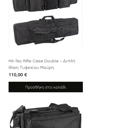
Mil-Tec Rifle Case Double – Διπλή
Θήκη Τυφεκίου Μαύρη
Τιμή
110,00 €
Προσθήκη στο καλάθι