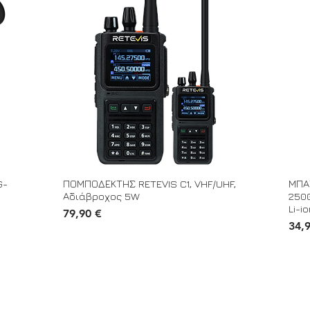
G-
ΠΟΜΠΟΔΕΚΤΗΣ RETEVIS C1, VHF/UHF,
ΜΠΑΤ
Αδιάβροχος 5W
2500
Li-i
Τιμή
79,90 €
Τιμή
34,