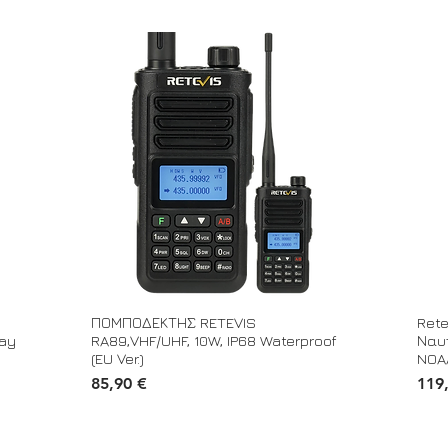
ΠΟΜΠΟΔΕΚΤΗΣ RETEVIS
Ret
Way
RA89,VHF/UHF, 10W, IP68 Waterproof
Ναυ
(EU Ver.)
NOA
Τιμή
Τιμή
85,90 €
119