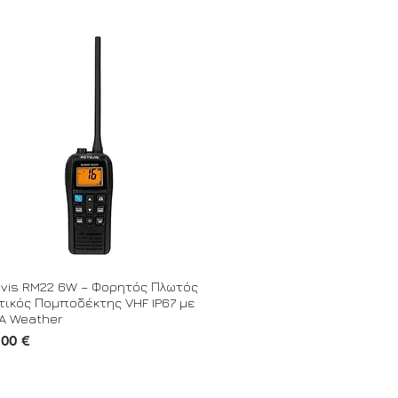
evis RM22 6W – Φορητός Πλωτός
τικός Πομποδέκτης VHF IP67 με
A Weather
,00 €