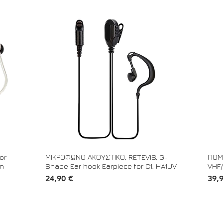
or
ΜΙΚΡΟΦΩΝΟ ΑΚΟΥΣΤΙΚΟ, RETEVIS, G-
ΠΟΜ
in
Shape Ear hook Earpiece for C1, HA1UV
VHF/
Τιμή
Τιμή
24,90 €
39,