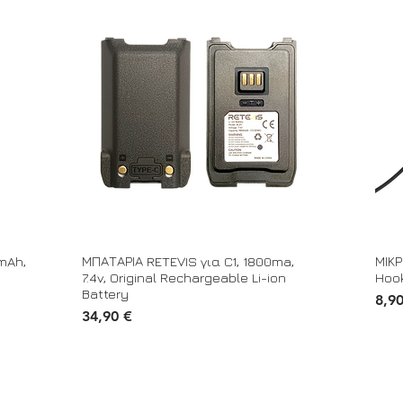
mAh,
ΜΠΑΤΑΡΙΑ RETEVIS για C1, 1800ma,
ΜΙΚΡ
7.4v, Original Rechargeable Li-ion
Hook
Battery
Τιμή
8,9
Τιμή
34,90 €