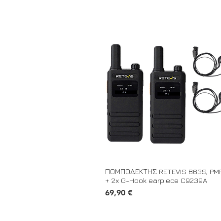
ΠΟΜΠΟΔΕΚΤΗΣ RETEVIS B63S, PM
+ 2x G-Hook earpiece C9239A
Τιμή
69,90 €