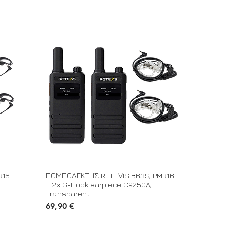
R16
ΠΟΜΠΟΔΕΚΤΗΣ RETEVIS B63S, PMR16
+ 2x G-Hook earpiece C9250A,
Transparent
Τιμή
69,90 €