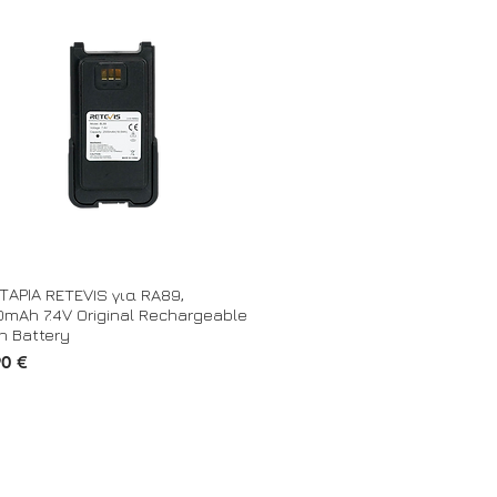
ΑΡΙΑ RETEVIS για RA89,
mAh 7.4V Original Rechargeable
on Battery
90 €