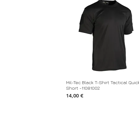
Mil-Tec Black T-Shirt Tactical Quic
Short -11081002
Τιμή
14,00 €