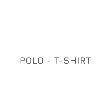
ση
Υπόδηση
Εξοπλισμός
Οπλισμός
POLO - T-SHIRT