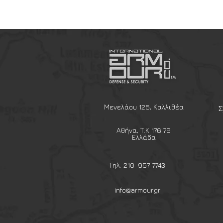
Μενελάου 125, Καλλιθέα
Σ
Αθήνα, Τ.Κ 176 76
Ελλάδα
Τηλ: 210-957-7743
info@armour.gr