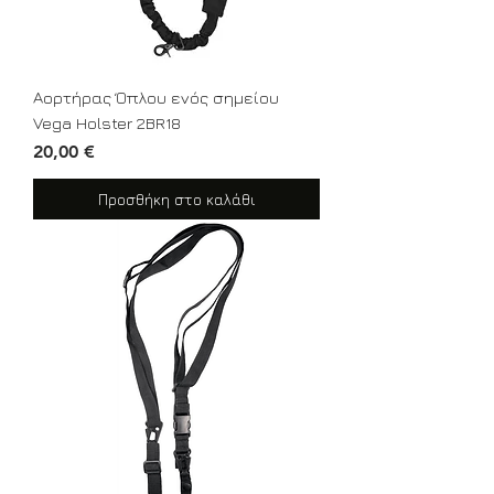
Αορτήρας Όπλου ενός σημείου
Vega Holster 2BR18
Τιμή
20,00 €
Προσθήκη στο καλάθι