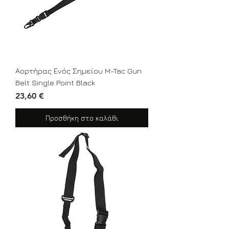
Αορτήρας Ενός Σημείου M-Tac Gun
Belt Single Point Black
Τιμή
23,60 €
Προσθήκη στο καλάθι