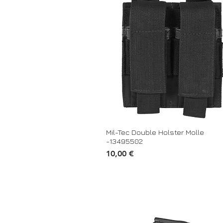
Mil-Tec Double Holster Molle
-13495502
Τιμή
10,00 €