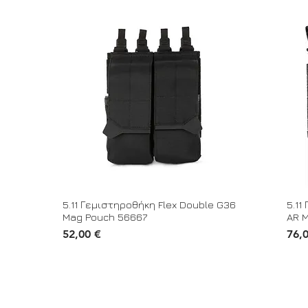
5.11 Γεμιστηροθήκη Flex Double G36
5.11
Mag Pouch 56667
AR 
Τιμή
Τιμή
52,00 €
76,