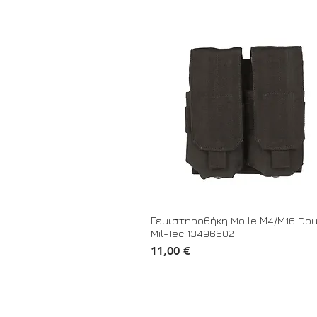
Γεμιστηροθήκη Molle Μ4/Μ16 Dou
Mil-Tec 13496602
Τιμή
11,00 €