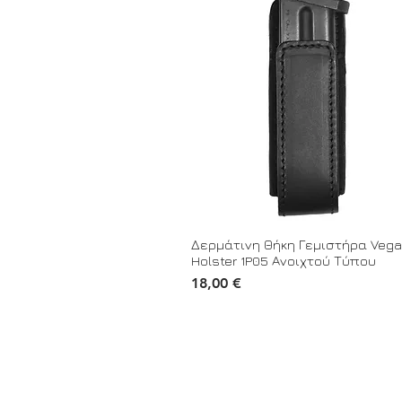
Δερμάτινη Θήκη Γεμιστήρα Vega
Holster 1P05 Ανοιχτού Τύπου
Τιμή
18,00 €