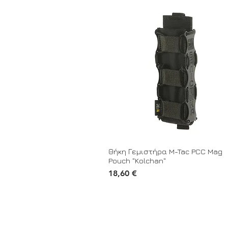
Θήκη Γεμιστήρα M-Tac PCC Mag
Pouch "Kolchan"
Τιμή
18,60 €