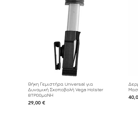
Θήκη Γεμιστήρα Universal για
Δερ
Δυναμική Σκοποβολή Vega Holster
Μασ
8TP00μοΝΗ
Τιμή
40,
Τιμή
29,00 €