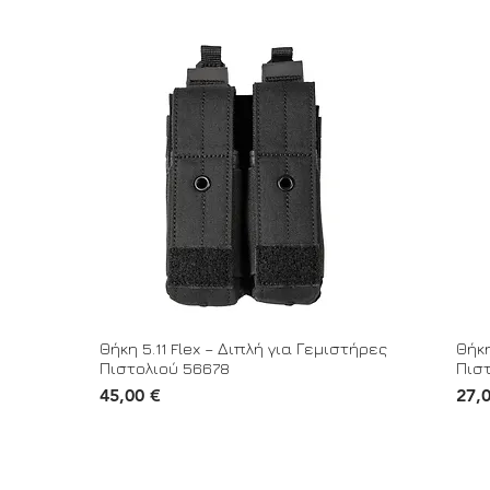
Θήκη 5.11 Flex – Διπλή για Γεμιστήρες
Θήκη
Πιστολιού 56678
Πισ
Τιμή
Τιμή
45,00 €
27,