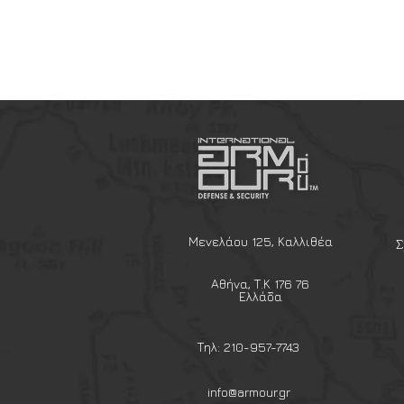
Μενελάου 125, Καλλιθέα
Σ
Αθήνα, Τ.Κ 176 76
Ελλάδα
Τηλ: 210-957-7743
info@armour.gr