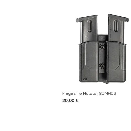
Magazine Holster 8DMH03
Τιμή
20,00 €