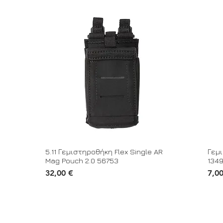
5.11 Γεμιστηροθήκη Flex Single AR
Γεμι
Mag Pouch 2.0 56753
134
Τιμή
Τιμή
32,00 €
7,0