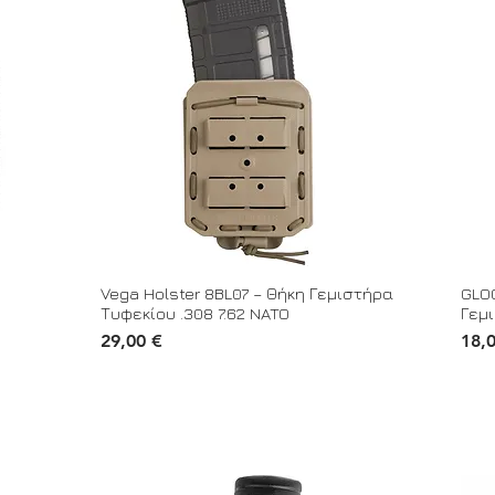
Vega Holster 8BL07 – Θήκη Γεμιστήρα
GLO
Τυφεκίου .308 7.62 NATO
Γεμ
Τιμή
Τιμή
29,00 €
18,