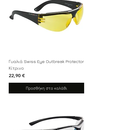
Γυαλιά Swiss Eye Outbreak Protector
Κίτρινο
Τιμή
22,90 €
Προσθήκη στο καλάθι