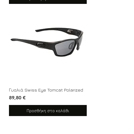
Γυαλιά Swiss Eye Tomcat Polarized
Τιμή
89,80 €
Προσθήκη στο καλάθι