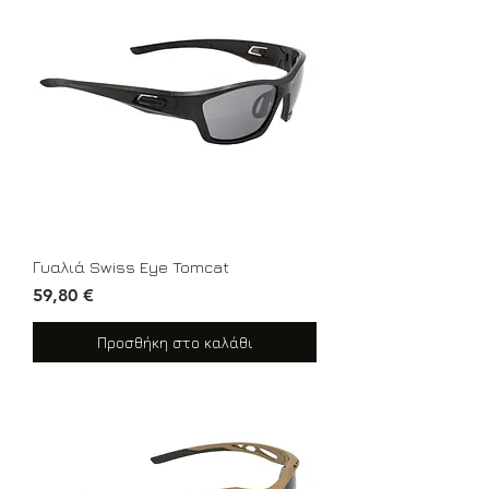
Γυαλιά Swiss Eye Tomcat
Τιμή
59,80 €
Προσθήκη στο καλάθι