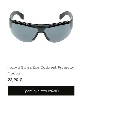
Γυαλιά Swiss Eye Outbreak Protector
Μαύρο
Τιμή
22,90 €
Προσθήκη στο καλάθι