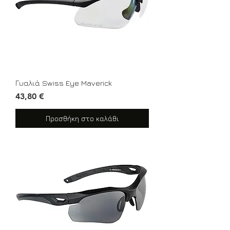
Γυαλιά Swiss Eye Maverick
Τιμή
43,80 €
Προσθήκη στο καλάθι