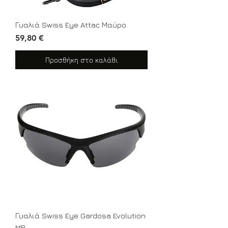
Γυαλιά Swiss Eye Attac Μαύρο
Τιμή
59,80 €
Προσθήκη στο καλάθι
Γυαλιά Swiss Eye Gardosa Evolution
MP