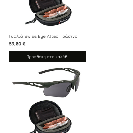
Γυαλιά Swiss Eye Attac Πράσινο
Τιμή
59,80 €
Προσθήκη στο καλάθι