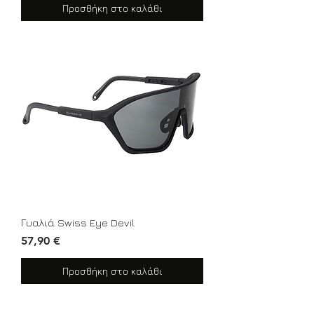
Προσθήκη στο καλάθι
Γυαλιά Swiss Eye Devil
Τιμή
57,90 €
Προσθήκη στο καλάθι