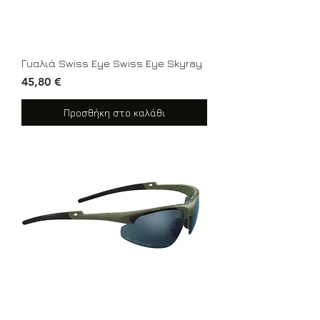
Γυαλιά Swiss Eye Swiss Eye Skyray
Τιμή
45,80 €
Προσθήκη στο καλάθι