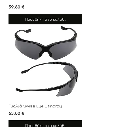
Τιμή
59,80 €
Προσθήκη στο καλάθι
Γυαλιά Swiss Eye Stingray
Τιμή
63,80 €
Προσθήκη στο καλάθι