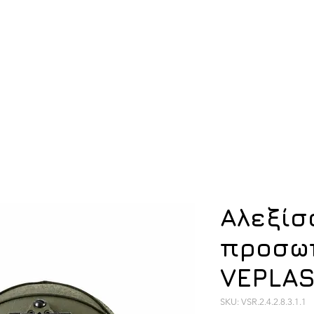
ση
Υπόδηση
Εξοπλισμός
Οπλισμός
Αλεξίσ
προσω
VEPLAS
SKU: VSR.2.4.2.8.3.1.1