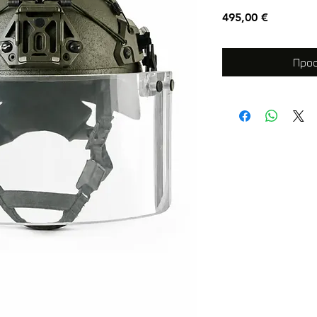
Τιμή
495,00 €
Προσ