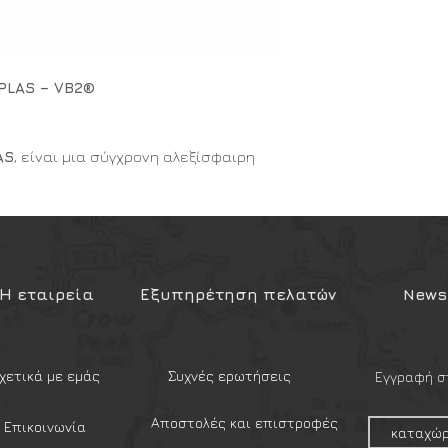
PLAS – VB2®
AS
, είναι μια σύγχρονη αλεξίσφαιρη
ασίας
ΙΙΙΑ
κατά το πρότυπο
NIJ
οπλο προσωπικό του Στρατού, της
ζει τις απειλές (
9χ19mm και .44
στασίας
ΙΙΙΑ
καθώς και πολλαπλά
Η εταιρεία
Εξυπηρέτηση πελατών
Newsl
76m/s
στο ελάχιστο βάρος
 του φωτός με την ελάχιστη
εται στα κράνη
BK-ACH
της
χετικά με εμάς
Συχνές ερωτήσεις
Εγγραφή στ
σω ολισθητήρων για την στήριξη στο
υς.
Αποστολές και επιστροφές
Επικοινωνία
VB2®
” κατασκευάζεται από διαφανές