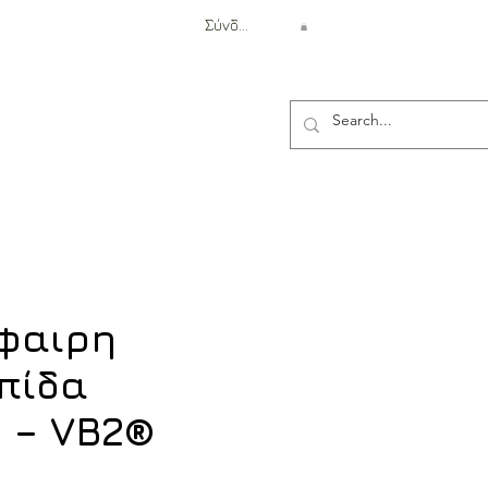
Σύνδεση
Αντιβαλλιστική Προστασία
φαιρη
πίδα
 – VB2®