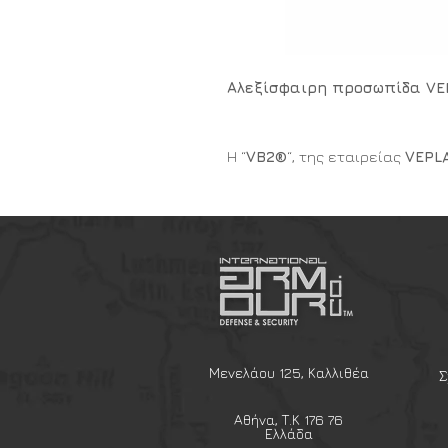
Αλεξίσφαιρη προσωπίδα VE
Η “
VB2®
“, της εταιρείας
VEPL
προσωπίδα επιπέδου προστ
0108.01
, κατάλληλη για το Έν
Αστυνομίας και του Λιμενικού.
Έχει σχεδιαστεί να αντιμετωπί
Magnum
) του επιπέδου προ
θραύσματα 1.1.FSP με
V50 ≥ 7
των
1.350
γραμμ.
Έχει την υψηλότερη μετάδοση
παραμόρφωση και προσαρμόζ
Μενελάου 125, Καλλιθέα
Σ
εταιρείας
Sestan Busch
, μέ
σύστημα “side rails” του κράνο
Αθήνα, Τ.Κ 176 76
Η αλεξίθραυσμη προσωπίδα “
Ελλάδα