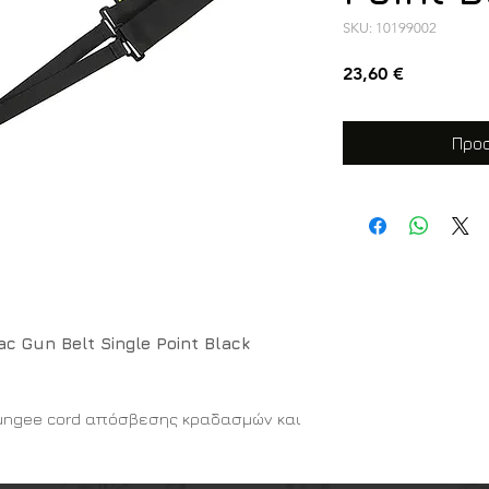
SKU: 10199002
Τιμή
23,60 €
Προσ
 Gun Belt Single Point Black
bungee cord απόσβεσης κραδασμών και
χώρους.
ς σημείου Gun Belt Single Point της