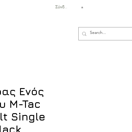
Σύνδεση
Αντιβαλλιστική Προστασία
ας Ενός
υ M-Tac
lt Single
lack