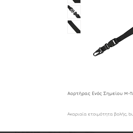
Αορτήρας Ενός Σημείου M-Tac
Ακαριαία ετοιμότητα βολής, 
μέγιστη ευελιξία σε στενούς 
Ο επιχειρησιακός αορτήρας ενό