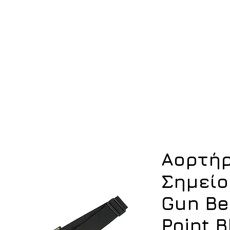
ση
Υπόδηση
Εξοπλισμός
Οπλισμός
Αορτήρ
Σημείο
Gun Be
Point B