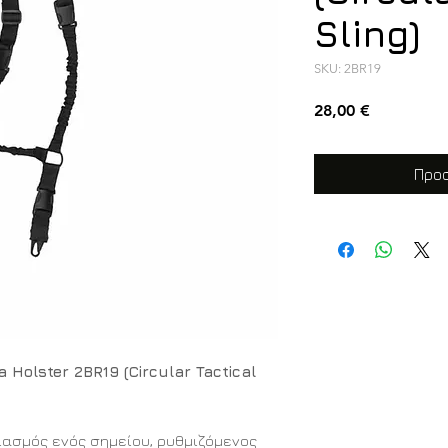
Sling)
SKU: 2BR19
Τιμή
28,00 €
Προσ
Holster 2BR19 (Circular Tactical
ιασμός ενός σημείου, ρυθμιζόμενος