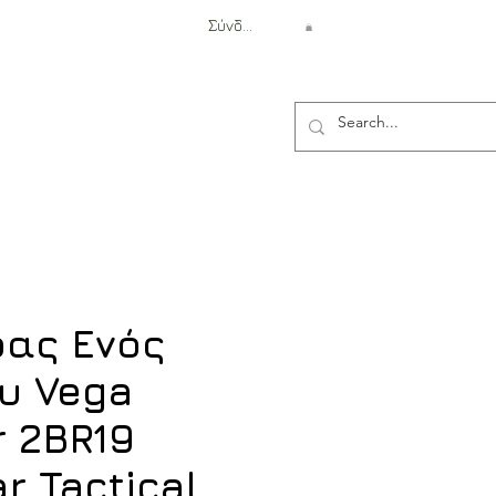
Σύνδεση
Αντιβαλλιστική Προστασία
ας Ενός
υ Vega
r 2BR19
ar Tactical