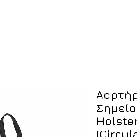
ση
Υπόδηση
Εξοπλισμός
Οπλισμός
Αορτήρ
Σημείο
Holste
(Circul