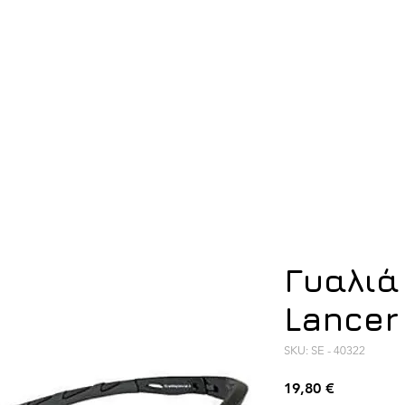
ση
Υπόδηση
Εξοπλισμός
Οπλισμός
Γυαλιά
Lancer
SKU: SE - 40322
Τιμή
19,80 €