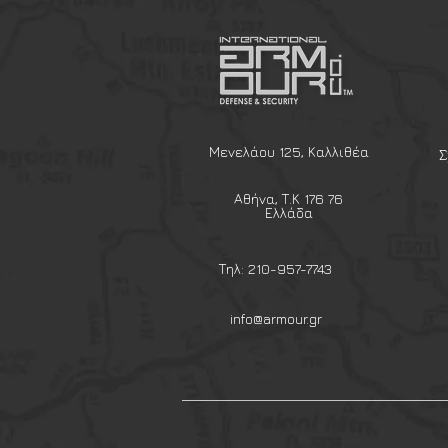
ηλίου χάρις την νανοτεχνολογ
πολυκαρβονικός σκελετός δια
στο πρόσωπο καθώς και ρυθμι
φακός εξασφαλίζει το βέλτισ
του ηλίου. Είναι ιδανικά για 
δραστηριοτήτων λόγω της υψη
φακοί τους και για στρατιωτ
Μενελάου 125, Καλλιθέα
Σ
λόγω των αντιβαλλιστικών του
100% UVA/UVB προστασία από τ
Αθήνα, Τ.Κ 176 76
προστασία από τις γραντζουν
Ελλάδα
Βάρος: 32 Γραμμάρια
Πληρούν τις προδιαγραφές EN 
Τηλ: 210-957-7743
info@armour.gr