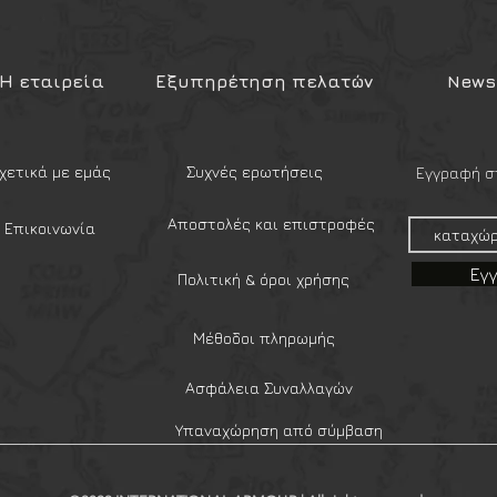
ία που χρησιμοποιούν. Ο
θέτει άνετη περιμετρική προσαρμογή
ζόμενο-αντιολισθητικό επιρρήνιο. Ο
Η εταιρεία
Εξυπηρέτηση πελατών
Newsl
το φιλτράρισμα στις αντανακλάσεις
καθημερινή χρήση, για χρήση υπαίθριων
λής προστασίας που παρέχουν οι
ική χρήση ή από σώματα ασφαλείας
χετικά με εμάς
Συχνές ερωτήσεις
Εγγραφή στ
 χαρακτηριστικών.
ον ήλιο, αντιθαμβωτικοι και με
Αποστολές και επιστροφές
Επικοινωνία
ιες.
Εγ
Πολιτική & όροι χρήσης
12312-1, STANAG 2920/4296
Μέθοδοι πληρωμής
Ασφάλεια Συναλλαγών
Υπαναχώρηση από σύμβαση