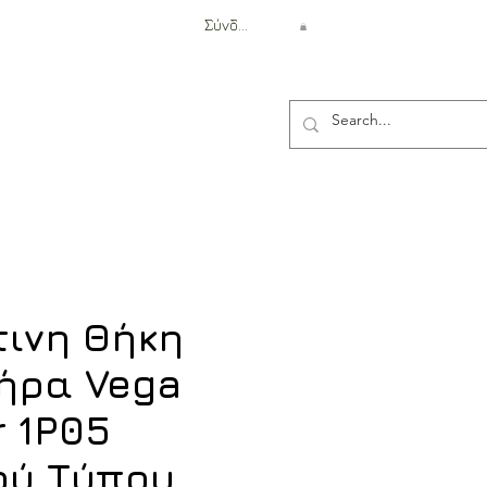
Σύνδεση
Αντιβαλλιστική Προστασία
ινη Θήκη
ήρα Vega
r 1P05
ού Τύπου