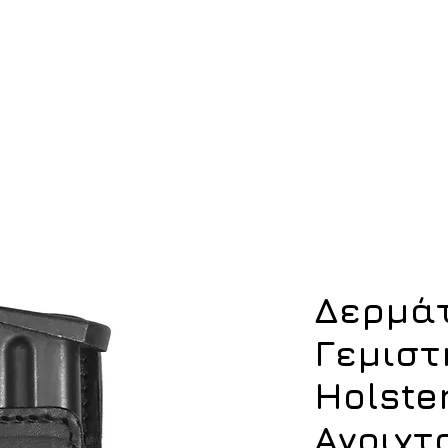
ση
Υπόδηση
Εξοπλισμός
Οπλισμός
Δερμάτ
Γεμιστ
Holste
Ανοιχτ