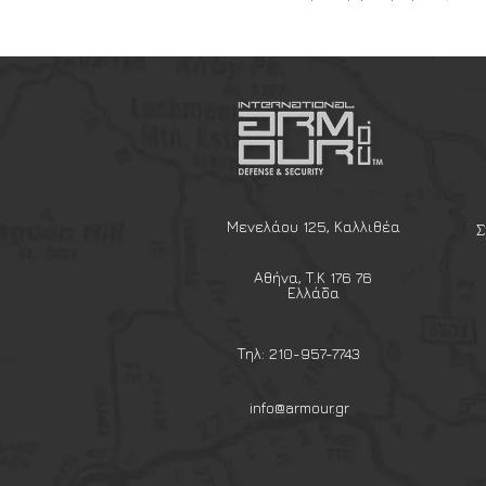
πόρπη ασφαλείας 3 σημείων 
επιχειρησιακού εξοπλισμού.
Η επαγγελματική ζώνη εξάρτυσ
εταιρείας Vega Holster αποτελ
αξιόπιστες "Duty Belts" της 
σώματα ασφαλείας, αστυνομία,
στην ειδική κατασκευή από δι
την κορυφαία ακαμψία που απ
εξοπλισμού (οπλοθήκες, θήκες
Μενελάου 125, Καλλιθέα
Σ
χειροπέδες), διασφαλίζοντας ό
περιστραφεί και δεν θα σακο
Αθήνα, Τ.Κ 176 76
βάρος.
Ελλάδα
Κύρια Χαρακτηριστικά:
Κατασκευασμένη από Διπλό 
Τηλ: 210-957-7743
δύο στρώματα υψηλής πυκν
με εσωτερική πολυμερή ενίσ
info@armour.gr
παρέχει κορυφαία αντοχή σ
βάρος της εξάρτυσης ομοι
μειώνοντας δραστικά την κ