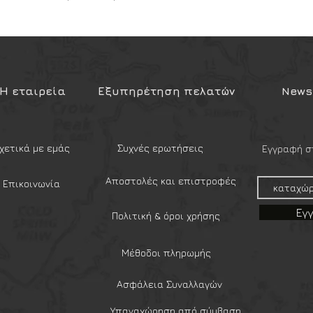
για τη σταθερή μεταφορά πλήρους
ης 2V56 της κορυφαίας ιταλικής
εί μία από τις πιο στιβαρές και
αγοράς, σχεδιασμένη αποκλειστικά για
Η εταιρεία
Εξυπηρέτηση πελατών
Newsl
 στρατό και tactical operators. Χάρη
πλό, ενισχυμένο ιμάντα, προσφέρει
αιτείται για τη μεταφορά βαρέος
 γεμιστήρων, ασυρμάτους,
χετικά με εμάς
Συχνές ερωτήσεις
Εγγραφή στ
τι η ζώνη δεν θα λυγίσει, δεν θα
υλιάσει ποτέ κάτω από οποιοδήποτε
Αποστολές και επιστροφές
Επικοινωνία
Εγ
Πολιτική & όροι χρήσης
Ιμάντα (Double Webbing): Διαθέτει
ότητας, σκληρυμένου νάιλον ιμάντα
χυση. Αυτή η "Extra Rigid" δομή
Μέθοδοι πληρωμής
τις στρεβλώσεις, μοιράζοντας το
όμορφα γύρω από τη μέση και
Ασφάλεια Συναλλαγών
όπωση κατά τη διάρκεια μιας
Υπαναχώρηση από σύμβαση