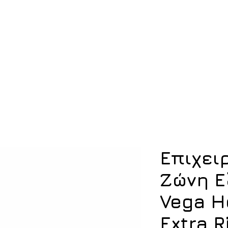
ση
Υπόδηση
Εξοπλισμός
Οπλισμός
Επιχει
Ζώνη 
Vega H
Extra R