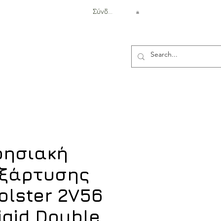
Σύνδεση
Αντιβαλλιστική Προστασία
ρησιακή
Εξάρτυσης
olster 2V56
igid Double