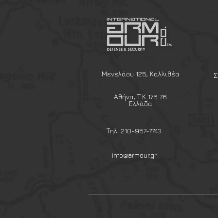
για την αποθήκευση μικρών αν
υλικού. Χάρη στον κάθετο (ver
καταλαμβάνει ελάχιστο χώρο (μ
μάχης, τον φορέα πλακών (Plate
προσφέροντας παράλληλα μέγι
Κύρια Χαρακτηριστικά:
Σύστημα Ανάρτησης Revers
Μενελάου 125, Καλλιθέα
Σ
ιμάντες στο πίσω μέρος γι
οποιαδήποτε επιφάνεια MOL
Αθήνα, Τ.Κ 176 76
χωρίς να χρειάζονται επιπλ
Ελλάδα
Πλήρες Άνοιγμα με Φερμουάρ
φερμουάρ εκτείνεται περι
Τηλ: 210-957-7743
επιτρέποντας στη θήκη να 
άμεση ορατότητα και εύκο
info@armour.gr
και με τη χρήση επιχειρησι
Εσωτερική Οργάνωση με Ελα
διαθέτει ανθεκτικά ελαστικά
τσέπη, επιτρέποντάς σας 
αντικείμενα (όπως πολυεργ
μπαταρίες), αποτρέποντας 