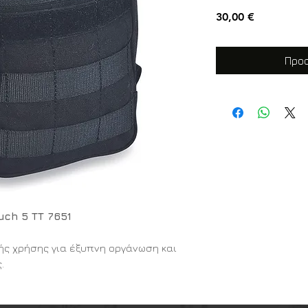
Τιμή
30,00 €
Προσ
uch 5 TT 7651
κής χρήσης για έξυπνη οργάνωση και
.
ου κορυφαίου γερμανικού οίκου
 εξαιρετικά πρακτική και compact λύση