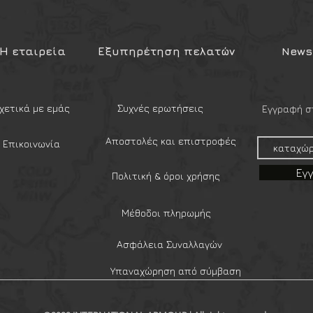
τικειμένων, EDC εργαλείων ή ιατρικού
tical) προσανατολισμό της,
όλις 2 σειρές MOLLE) στο γιλέκο
Η εταιρεία
Εξυπηρέτηση πελατών
Newsl
 Carrier), τη ζώνη ή το σακίδιό σας,
στη λειτουργικότητα.
e MOLLE: Διαθέτει ενσωματωμένους
χετικά με εμάς
Συχνές ερωτήσεις
Εγγραφή στ
α άμεση, εύκολη και σταθερή πλέξη σε
LE / PALS. Η θήκη κλειδώνει ακλόνητα
Αποστολές και επιστροφές
Επικοινωνία
έον κλιπ.
 (Wide Opening): Το ποιοτικό
Εγ
Πολιτική & όροι χρήσης
μετρικά στο επάνω μέρος,
ανοίγει διάπλατα. Αυτό εξασφαλίζει
λη πρόσβαση στο περιεχόμενο, ακόμη
Μέθοδοι πληρωμής
ακών γαντιών.
στικές Θηλιές: Στο εσωτερικό της
Ασφάλεια Συναλλαγών
 loops (θηλιές) και μια δικτυωτή
Υπαναχώρηση από σύμβαση
να ασφαλίσετε μεμονωμένα
αλεία, φακούς, χημικά φώτα ή
το ανακάτεμα και τον θόρυβο κατά