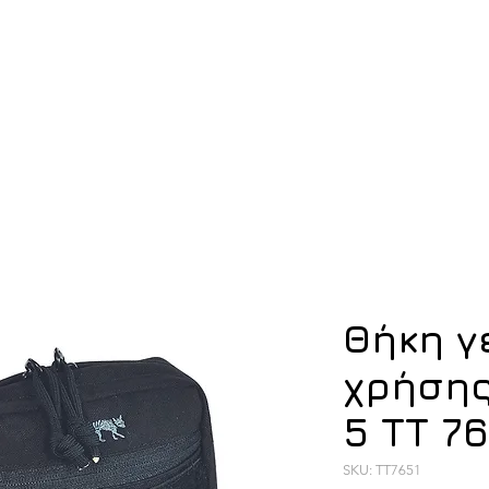
ση
Υπόδηση
Εξοπλισμός
Οπλισμός
Θήκη γ
χρήσης
5 TT 76
SKU: TT7651