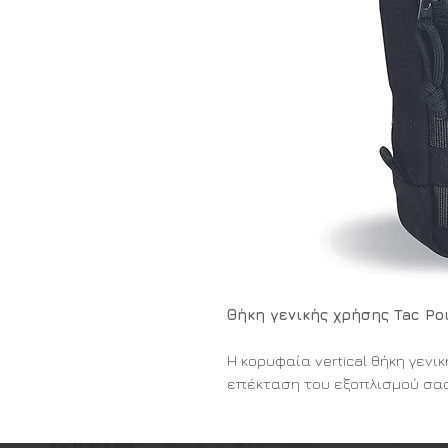
Θήκη γενικής χρήσης Tac Po
Η κορυφαία vertical θήκη γενι
επέκταση του εξοπλισμού σας
Η θήκη Tac Pouch 1 Vertical τ
Tasmanian Tiger αποτελεί μια