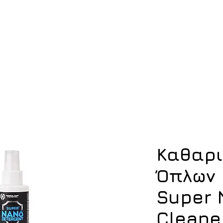
ση
Υπόδηση
Εξοπλισμός
Οπλισμός
Καθαρι
Όπλων 
Super 
Cleaner