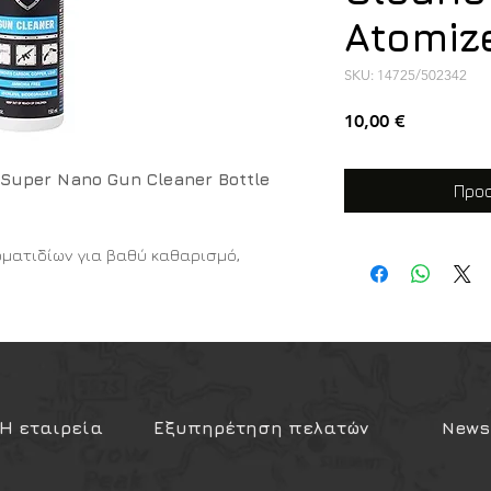
Atomize
SKU: 14725/502342
Τιμή
10,00 €
Super Nano Gun Cleaner Bottle
Προσ
ματιδίων για βαθύ καθαρισμό,
άβρωση και μέγιστη αξιοπιστία του
 όπλων Super Nano Gun Cleaner της
eretta (σε συνεργασία με την GNP)
ολογίας προϊόν για τη συντήρηση κάθε
οναδική του σύνθεση που βασίζεται
Η εταιρεία
Εξυπηρέτηση πελατών
Newsl
ι στα πιο δύσκολα και μικροσκοπικά
ν, απομακρύνοντας αποτελεσματικά
ότησης και προσφέροντας μακροχρόνια