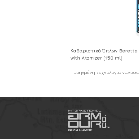
Καθαριστικό Όπλων Beretta 
with Atomizer (150 ml)
Προηγμένη τεχνολογία νανοσω
απόλυτη προστασία από τη δι
οπλισμού σας.
Το εξειδικευμένο καθαριστικό
παγκοσμίου φήμης εταιρείας B
αποτελεί ένα κορυφαίας τεχν
πυροβόλου όπλου. Χάρη στη μ
στη νανοτεχνολογία, διεισδύε
σημεία των μεταλλικών μερώ
όλα τα κατάλοιπα της πυροδ