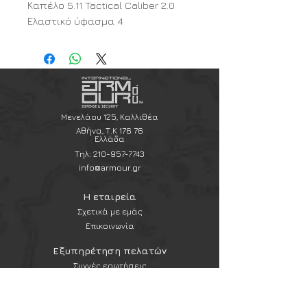
Καπέλο 5.11 Tactical Caliber 2.0
Ελαστικό ύφασμα 4
κατευθύνσεων Κατασκευή 6
πάνελ Μπροστινά πάνελ με
επένδυση Buckram Η ετικέτα
λογότυπου TPU είναι ραμμένη
στο στέμμα 5.11 λογότυπα στην
κορυφή της κορώνας, στο πίσω
Μενελάου 125, Καλλιθέα
μέρος και στη ζώνη ιδρώτα 98%
Αθήνα, Τ.Κ 176 76
Ελλάδα
Πολυεστέρας 2% Ελαστάνη
Τηλ:
210-957-7743
info@armour.gr
Η εταιρεία
Σχετικά με εμάς
Επικοινωνία
Εξυπηρέτηση πελατών
Συχνές ερωτήσεις
Αποστολές και επιστροφές
Πολιτική & όροι χρήσης