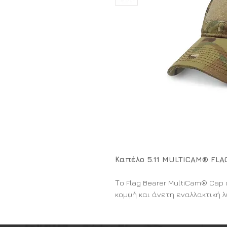
Καπέλο 5.11 MULTICAM® FLA
Το Flag Bearer MultiCam® Cap 
κομψή και άνετη εναλλακτική 
ένδυση και διαθέτει ένα αυθε