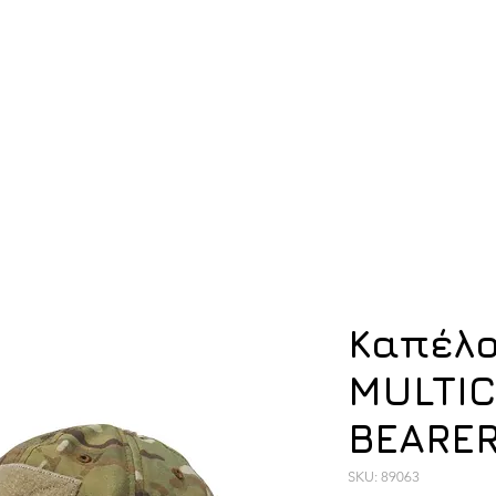
ση
Υπόδηση
Εξοπλισμός
Οπλισμός
Καπέλο
MULTI
BEARER
SKU: 89063