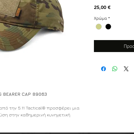
Τιμή
25,00 €
Χρώμα
*
Προσ
G BEARER CAP 89063
από την 5.11 Tactical® προσφέρει μια
λύση στην καθημερινή κυνηγετική
ντικό χρωματικό μοτίβο MultiCam®.