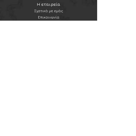
Η εταιρεία
Σχετικά με εμάς
Επικοινωνία
Εξυπηρέτηση πελατών
Συχνές ερωτήσεις
Αποστολές και επιστροφές
Πολιτική & όροι χρήσης
Μέθοδοι πληρωμής
Newsletter
Εγγραφή στο newsletter
Εγγραφή
Ακολουθήστε μας
Instagram
Ασφάλεια Συναλλαγών