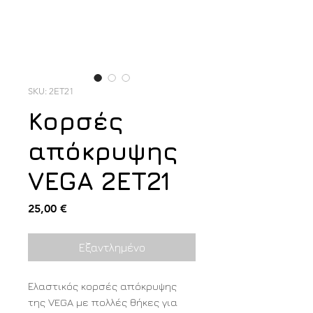
SKU: 2ET21
Κορσές
απόκρυψης
VEGA 2ET21
Τιμή
25,00 €
Εξαντλημένο
Ελαστικός κορσές απόκρυψης
της VEGA με πολλές θήκες για