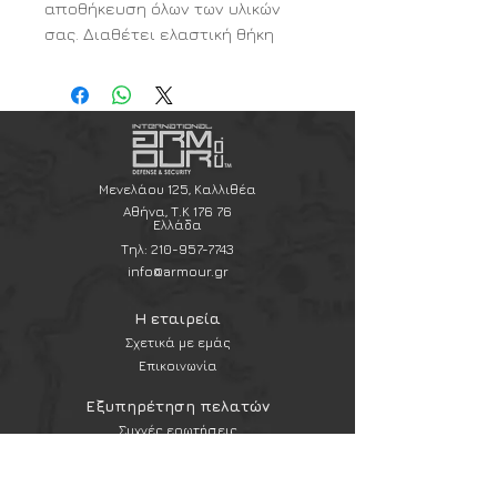
αποθήκευση όλων των υλικών
σας. Διαθέτει ελαστική θήκη
όπλου που προσαρμόζεται στο
μέγεθος του όπλου.
Μενελάου 125, Καλλιθέα
Αθήνα, Τ.Κ 176 76
Ελλάδα
Τηλ:
210-957-7743
info@armour.gr
Η εταιρεία
Σχετικά με εμάς
Επικοινωνία
Εξυπηρέτηση πελατών
Συχνές ερωτήσεις
Αποστολές και επιστροφές
Πολιτική & όροι χρήσης