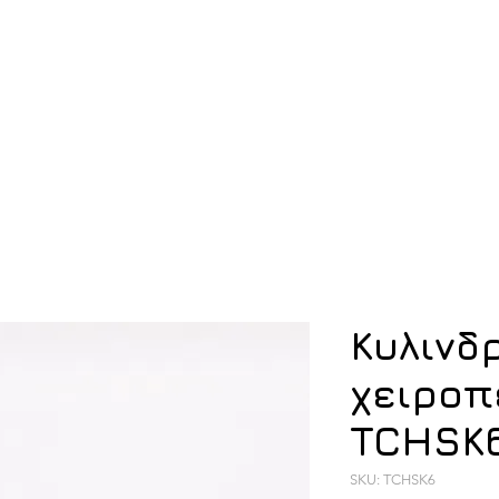
ση
Υπόδηση
Εξοπλισμός
Οπλισμός
Κυλινδρ
χειροπ
TCHSK
SKU: TCHSK6