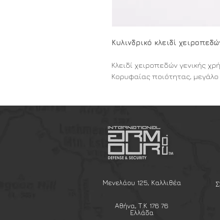
Κυλινδρικό κλειδί χειροπεδ
Κλειδί χειροπεδών γενικής χ
Κορυφαίας ποιότητας, μεγάλο
το διπλό κλείδωμα και το ξεκ
και πιο εύκολο. Το στέλεχος έ
επιφάνεια σειρά μικρών οδον
ευκολότερο χειρισμό. Η ακίδα 
κατασκευαστεί με θερμική επ
μεγάλη στιβαρότητα και ανθεκ
Το κλειδί
TCH
SK
6 αποτελεί
με στροφέα για άνετη προσάρτ
της
TCH
γενικής χρήσης με στ
Μενελάου 125, Καλλιθέα
Σ
τυποποιημένο για να είναι σ
μοντέλα χειροπεδών.
Αθήνα, Τ.Κ 176 76
Ελλάδα