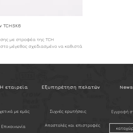
ών TCHSK6
ρήσης με στροφέα της
TCH
 στο μέγεθος σχεδιασμένο να καθιστά
λείδωμα των χειροπεδών γρηγορότερο
χει κυλινδρικό σχήμα και φέρει στην
τώσεων για καλύτερο πιάσιμο και
στην άκρη του κλειδιού έχει
εξεργασία ανθρακούχου χάλυβα για
Η εταιρεία
Εξυπηρέτηση πελατών
Newsl
τικότητα.
ται από
μεταλλικό δακτύλιο και κεφαλή
ηση στην ζώνη. Το κλειδί
ροφέα είναι κατασκευαστικά
χετικά με εμάς
Συχνές ερωτήσεις
Εγγραφή στ
υμβατό με όλα τα τυποποιημένα
Αποστολές και επιστροφές
Επικοινωνία