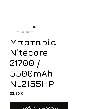
SKU: 9060110879
Μπαταρία
Nitecore
21700 /
5500mAh
NL2155HP
Τιμή
33,50 €
Προσθήκη στο καλάθι