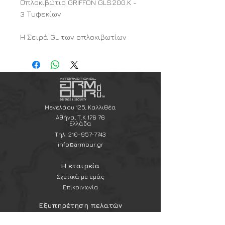
Οπλοκιβώτιο GRIFFON GLS.200.K -
3 Τυφεκίων
Η Σειρά GL των οπλοκιβωτίων
της Griffon συνδυάζει αξιοπιστία
και πολύ προσιτή τιμή. Διαθέτει
ειδική κατασκευή στον
μηχανισμό ασφάλισης, μια
επιπρόσθετη μεταλλική εσοχή
που αποτρέπει τη χρήση
Μενελάου 125, Καλλιθέα
εργαλείων διάρρηξης για το
Αθήνα, Τ.Κ 176 76
Ελλάδα
άνοιγμα της θύρας.
Τηλ:
210-957-7743
info@armour.gr
Ειδικά Χαρακτηριστικά
Επιπρόσθετο μεταλλικό
Η εταιρεία
χείλος που αποτρέπει τη
Σχετικά με εμάς
χρήση εργαλείων διάρρηξης
Επικοινωνία
για το άνοιγμα της θύρας.
Εξυπηρέτηση πελατών
Ενισχυμένος εσωτερικός
Συχνές ερωτήσεις
γάντζος