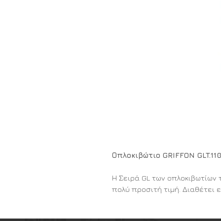
Οπλοκιβώτιο GRIFFON GLT.110
Η Σειρά GL των οπλοκιβωτίων τ
πολύ προσιτή τιμή. Διαθέτει 
ασφάλισης, ένα επιπρόσθετο 
χρήση εργαλείων διάρρηξης γι