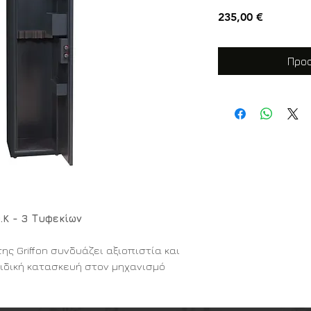
Τιμή
235,00 €
Προσ
.K - 3 Τυφεκίων
ης Griffon συνδυάζει αξιοπιστία και
ειδική κατασκευή στον μηχανισμό
μεταλλικό χείλος που αποτρέπει τη
α το άνοιγμα της θύρας.