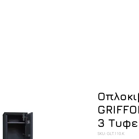
ση
Υπόδηση
Εξοπλισμός
Οπλισμός
Οπλοκι
GRIFFON
3 Τυφε
SKU: GLT.110.K