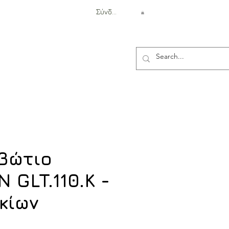
Σύνδεση
Αντιβαλλιστική Προστασία
βώτιο
 GLT.110.K -
κίων