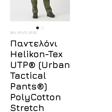
SKU: SP-UTL-SP-02
Παντελόνι
Helikon-Tex
UTP® (Urban
Tactical
Pants®)
PolyCotton
Stretch