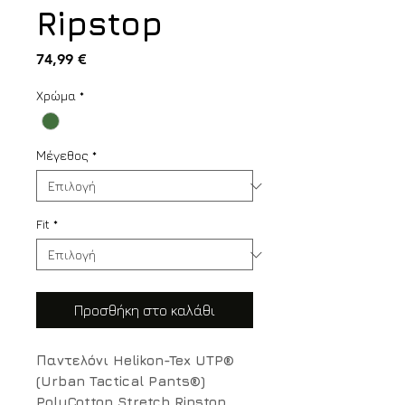
Ripstop
Τιμή
74,99 €
Χρώμα
*
Μέγεθος
*
Fit
*
Προσθήκη στο καλάθι
Παντελόνι Helikon-Tex UTP®
(Urban Tactical Pants®)
PolyCotton Stretch Ripstop