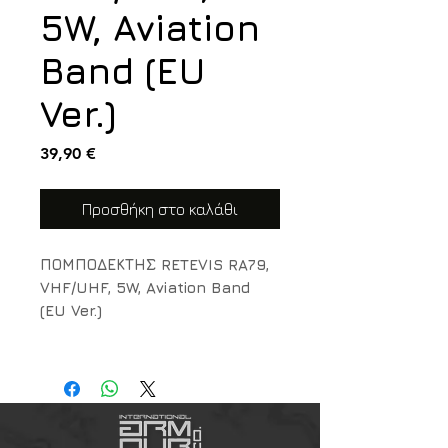
5W, Aviation
Band (EU
Ver.)
Τιμή
39,90 €
Προσθήκη στο καλάθι
ΠΟΜΠΟΔΕΚΤΗΣ RETEVIS RA79,
VHF/UHF, 5W, Aviation Band
(EU Ver.)
Ο
Retevis RA79
είναι ένας
φορητός ερασιτεχνικός
πομποδέκτης
VHF/UHF ισχύος
έως 5W
, σχεδιασμένος για