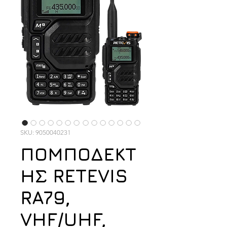
SKU: 9050040231
ΠΟΜΠΟΔΕΚΤ
ΗΣ RETEVIS
RA79,
VHF/UHF,