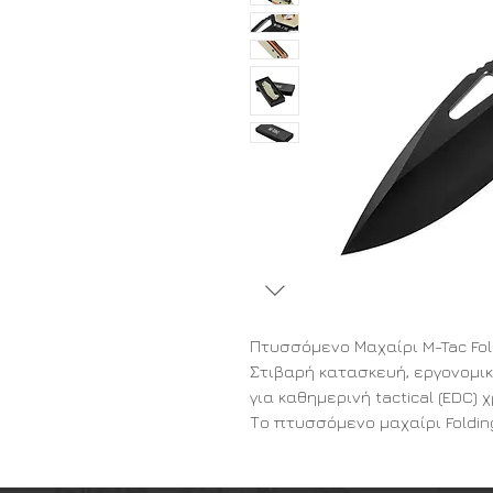
Πτυσσόμενο Μαχαίρι M-Tac Fold
Στιβαρή κατασκευή, εργονομικ
για καθημερινή tactical (EDC) 
Το πτυσσόμενο μαχαίρι Folding
εταιρείας M-Tac αποτελεί έν
προφίλ, ανθεκτικότητας και λ