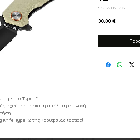
SKU: 60092205
Τιμή
30,00 €
Προσ
ing Knife Type 12
ός σχεδιασμός και η απόλυτη επιλογή
χρήση.
 Knife Type 12 της κορυφαίας tactical
αν εξαιρετικό συνδυασμό χαμηλού
ειτουργικότητας. Σχεδιασμένο για να