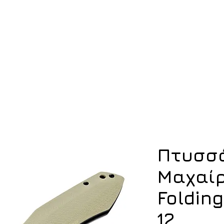
ση
Υπόδηση
Εξοπλισμός
Οπλισμός
Πτυσσ
Μαχαίρ
Folding
12