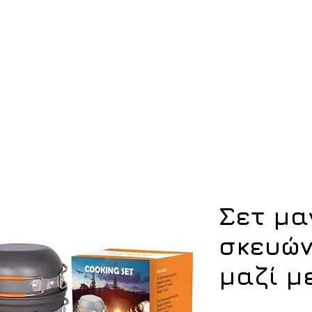
ση
Υπόδηση
Εξοπλισμός
Οπλισμός
Σετ μα
σκευών
μαζί μ