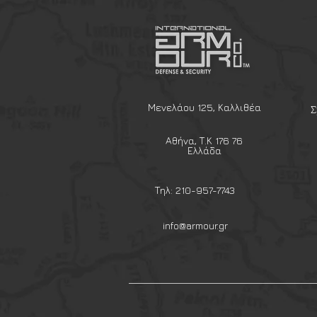
μεταφορά ( Διαστάσεις 17.7 x 15
Γραμμάρια
Το σέτ περιέχει,
1 x Κατσαρολάκι 600ml με ανα
1 x Κατσαρολάκι 1200ml με αν
1 x Εστία Φωτιάς Ανοξείδωτη
1 x Σπάτουλα απο Μπαμπού
Μενελάου 125, Καλλιθέα
Σ
1 x Καραμπινέρ για εύκολη με
1 x 3 Δοχεία κατάλληλα για τρ
Αθήνα, Τ.Κ 176 76
1 x Πτυσσόμενο Μαχαίρι
Ελλάδα
1 x Πτυσσόμενο Κουτάλι
1 x Πτυσσόμενο Πιρούνι
Τηλ: 210-957-7743
1 x Πτυσσόμενο Κουτάλι Σούπ
2 x Δίκτυα μεταφοράς
info@armour.gr
1 x Σφουγγάρι καθαρισμού.