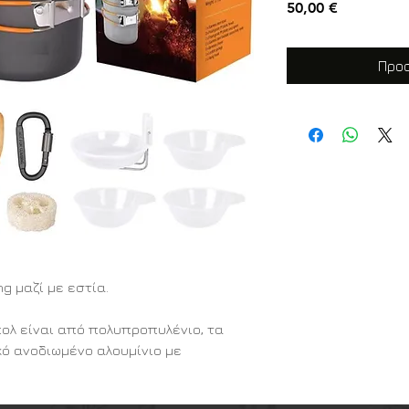
Τιμή
50,00 €
Προσ
g μαζί με εστία.
πολ είναι από πολυπροπυλένιο, τα
κό ανοδιωμένο αλουμίνιο με
 στην κρούση, είναι εύκολο στην