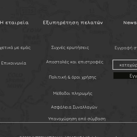
 x 14.6 cm )και έχει βάρος μόλις 810
Η εταιρεία
Εξυπηρέτηση πελατών
Newsl
διπλούμενες λαβές σιλικόνης
αδιπλούμενες λαβές σιλικόνης
χετικά με εμάς
Συχνές ερωτήσεις
Εγγραφή στ
ταφορά και εκτός σακιδίου
οφή
Αποστολές και επιστροφές
Επικοινωνία
Εγ
Πολιτική & όροι χρήσης
ας
Μέθοδοι πληρωμής
Ασφάλεια Συναλλαγών
Υπαναχώρηση από σύμβαση