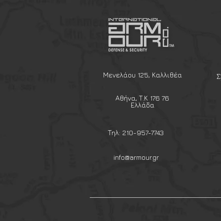
tactical γιλέκα.
Κατασκευασμένα από
ενισχυ
είναι ανθεκτικά στη φθορά κα
κατάλληλα για καθημερινή χρ
μηχανισμός κλειδώματος επι
αντικειμένων όπως γάντια, καλ
Προσοχή
: Τα καραμπίνερ
δεν
Μενελάου 125, Καλλιθέα
Σ
στήριξη βάρους σώματος
– 
σε εξοπλισμό.
Αθήνα, Τ.Κ 176 76
Ελλάδα
Χαρακτηριστικά:
Σετ 6 τεμαχίων
Τηλ: 210-957-7743
Υλικό: Πολυμερές υψηλής α
Ελαφριά και πρακτικά για 
info@armour.gr
Ιδανικά για MOLLE εξοπλισμό,
Χρώμα: Μαύρο
Δε συνιστώνται για αναρρί
#miltec #tacticalcarabiner
#molleaccessories #gearat