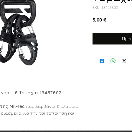
SKU: 13457602
Τιμή
5,00 €
Προσ
πίνερ – 6 Τεμάχια 13457602
της Mil-Tec
περιλαμβάνει 6 ελαφριά
εδιασμένα για την τακτοποίηση και
ειρησιακές ή outdoor συνθήκες.
, εξαρτύσεις, MOLLE πλατφόρμες ή