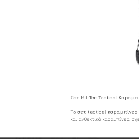
Σετ Mil-Tec Tactical Καραμ
Το
σετ tactical καραμπίνερ 
και ανθεκτικά καραμπίνερ, σχ
στερέωση εξοπλισμού σε επιχ
Ιδανικά για χρήση σε σακίδια