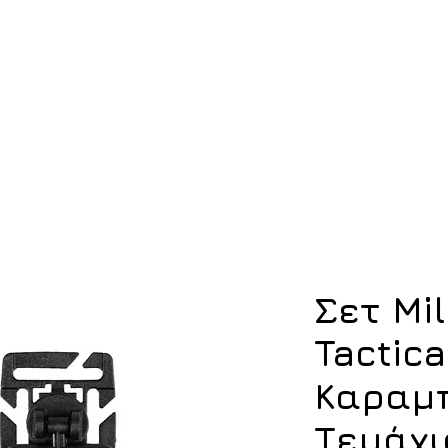
ση
Υπόδηση
Εξοπλισμός
Οπλισμός
Σετ Mil
Tactica
Καραμπ
Τεμάχι