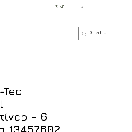
Σύνδεση
Αντιβαλλιστική Προστασία
-Tec
l
ίνερ – 6
α 13457602