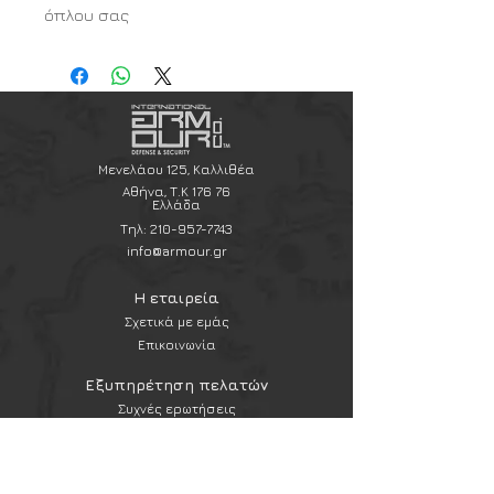
όπλου σας
Μενελάου 125, Καλλιθέα
Αθήνα, Τ.Κ 176 76
Ελλάδα
Τηλ:
210-957-7743
info@armour.gr
Η εταιρεία
Σχετικά με εμάς
Επικοινωνία
Εξυπηρέτηση πελατών
Συχνές ερωτήσεις
Αποστολές και επιστροφές
Πολιτική & όροι χρήσης
Μέθοδοι πληρωμής