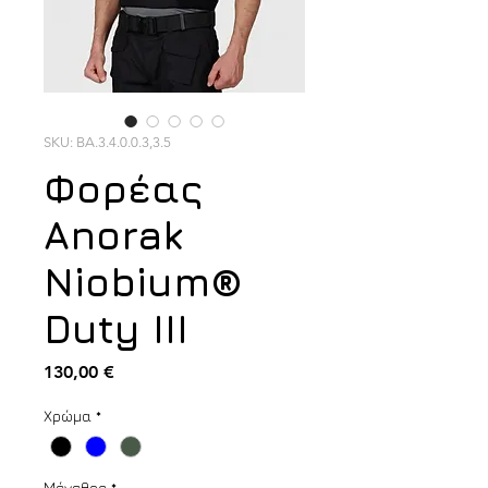
SKU: BA.3.4.0.0.3,3.5
Φορέας
Anorak
Niobium®
Duty III
Τιμή
130,00 €
Χρώμα
*
Μέγεθος
*