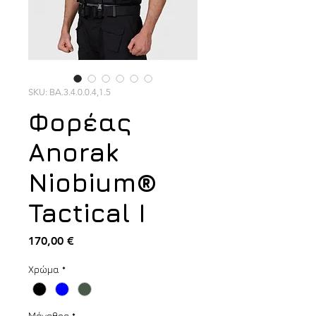
SKU: BA.3.4.0.0.4,1.5
Φορέας
Anorak
Niobium®
Tactical I
Τιμή
170,00 €
Χρώμα
*
Μέγεθος
*