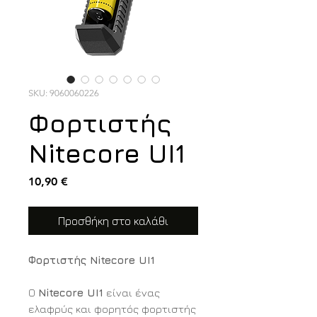
SKU: 9060060226
Φορτιστής
Nitecore UI1
Τιμή
10,90 €
Προσθήκη στο καλάθι
Φορτιστής Nitecore UI1
Ο
Nitecore UI1
είναι ένας
ελαφρύς και φορητός φορτιστής