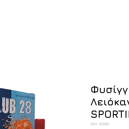
ση
Υπόδηση
Εξοπλισμός
Οπλισμός
Φυσίγγ
Λειόκα
SPORTI
SKU: 92080