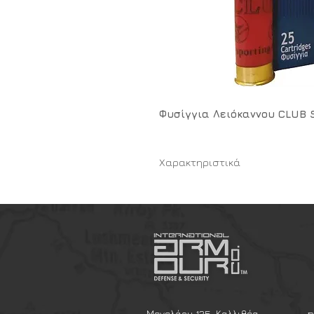
Φυσίγγια Λειόκαννου CLUB 
Χαρακτηριστικά
ΜΟΝΤΕΛΟ/ΤΥΠΟΣ CLUB SPOR
ΔΙΑΜΕΤΡΗΜΑ C12
ΠΙΕΣΕΙΣ 600 bar
ΤΑΧΥΤΗΤΑ V0 410m/s
ΤΑΧΥΤΗΤΑ V20 315m/s
ΒΑΡΟΣ ΣΚΑΓΙΩΝ 28gr
ΑΛΛΑ ΧΑΡΑΚΤΗΡΙΣΤΙΚΑ Κάλυκα
25/250. Ο συγκεντρωτήρας ε
Μενελάου 125, Καλλιθέα