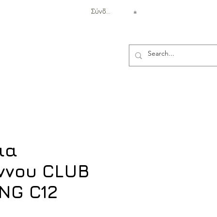
Σύνδεση
Αντιβαλλιστική Προστασία
ια
ννου CLUB
NG C12