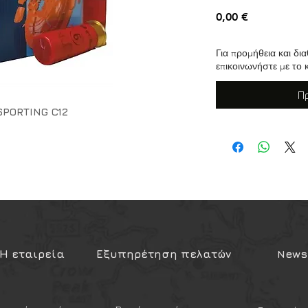
Τιμή
0,00 €
Για προμήθεια και δ
επικοινωνήστε με το 
Π
SPORTING C12
TING
Η εταιρεία
Εξυπηρέτηση πελατών
Newsl
ς: 12/70/08 κόκκινος, συσκευασία:
ίναι Gualandi.