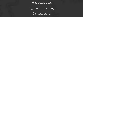
Κλείνει με κουμπί clip.
Η εταιρεία
Χρήση σε ζώνες και ιμάντες
Σχετικά με εμάς
ύψους έως 6 cm μέσω βρόχου
Επικοινωνία
από ιμάντα με διπλό κουμπί
Εξυπηρέτηση πελατών
κλιπ.
Συχνές ερωτήσεις
Αποστολές και επιστροφές
Πολιτική & όροι χρήσης
Μέθοδοι πληρωμής
Newsletter
Εγγραφή στο newsletter
Εγγραφή
Ακολουθήστε μας
Instagram
Ασφάλεια Συναλλαγών