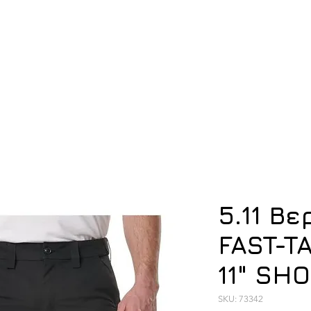
ση
Υπόδηση
Εξοπλισμός
Οπλισμός
5.11 Β
FAST-T
11" SH
SKU: 73342