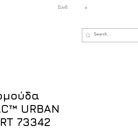
Σύνδεση
Αντιβαλλιστική Προστασία
ερμούδα
AC™ URBAN
ORT 73342