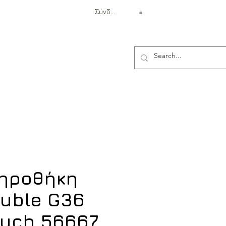
Σύνδεση
Αντιβαλλιστική Προστασία
ηροθήκη
ouble G36
uch 56667