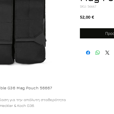
SKU: 56667
Τιμή
52,00 €
Προσ
ouble G36 Mag Pouch 56667
ίαση για την απόλυτη σταθερότητα
eckler & Koch G36.
ble G36 Mag Pouch της 5.11 Tactical