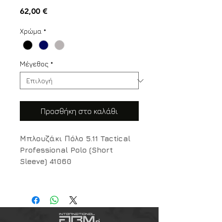
Τιμή
62,00 €
Χρώμα
*
Μέγεθος
*
Προσθήκη στο καλάθι
Μπλουζάκι Πόλο 5.11 Tactical
Professional Polo (Short
Sleeve) 41060
Η απόλυτη επιλογή για Σώματα
Ασφαλείας: Κορυφαία αντοχή,
επαγγελματική εμφάνιση και