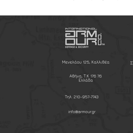
επιτρέπουν να εκφράσετε την
την τακτική σας επίγνωση ή ι
Μενελάου 125, Καλλιθέα
Σ
Αθήνα, Τ.Κ 176 76
Ελλάδα
Τηλ: 210-957-7743
info@armour.gr