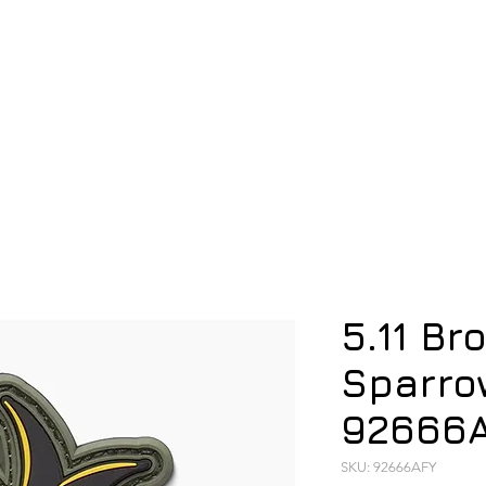
ση
Υπόδηση
Εξοπλισμός
Οπλισμός
5.11 Br
Sparro
92666
SKU: 92666AFY