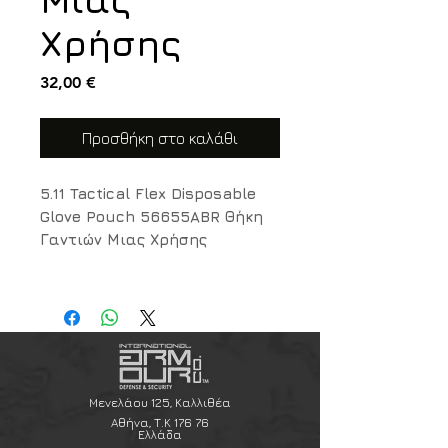
Χρήσης
Τιμή
32,00 €
Προσθήκη στο καλάθι
5.11 Tactical Flex Disposable
Glove Pouch 56655ABR Θήκη
Γαντιών Μιας Χρήσης
Ακαριαία πρόσβαση, απόλυτη
υγιεινή και κορυφαία modular
προσαρμοστικότητα για το
πεδίο.
Η θήκη γαντιών μιας χρήσης Flex
Μενελάου 125, Καλλιθέα
Disposable Glove Pouch της
Αθήνα, Τ.Κ 176 76
Ελλάδα
κορυφαίας αμερικανικής