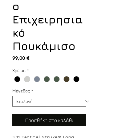
ο
Επιχειρησια
κό
Πουκάμισο
Τιμή
99,00 €
Χρώμα
*
Μέγεθος
*
Προσθήκη στο καλάθι
5.11 Tactical Stryke® Long