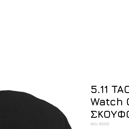
ση
Υπόδηση
Εξοπλισμός
Οπλισμός
5.11 TA
Watch 
ΣΚΟΥΦ
SKU: 89250