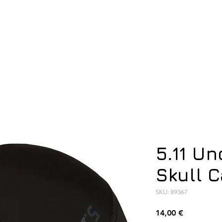
ση
Υπόδηση
Εξοπλισμός
Οπλισμός
5.11 U
Skull 
SKU: 89367
Τιμή
14,00 €