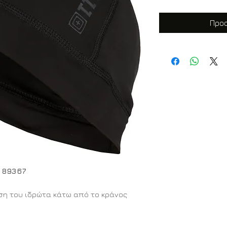
Προσ
p 89367
ση του ιδρώτα κάτω από το κράνος
5.11 Tactical είναι ένα εξαιρετικά