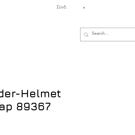
Σύνδεση
Αντιβαλλιστική Προστασία
nder-Helmet
Cap 89367