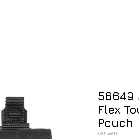
ση
Υπόδηση
Εξοπλισμός
Οπλισμός
56649 
Flex To
Pouch
SKU: 56649