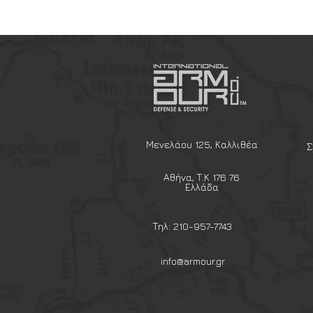
βρόχου σε πλατφόρμες MOLLE 
HEXGRID
Μενελάου 125, Καλλιθέα
Σ
Αθήνα, Τ.Κ 176 76
Ελλάδα
Τηλ: 210-957-7743
info@armour.gr