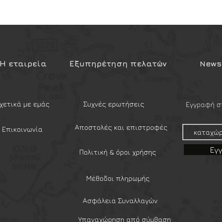
καθώς και πολλαπλές γωνίες στο
Η εταιρεία
Εξυπηρέτηση πελατών
Newsl
χετικά με εμάς
Συχνές ερωτήσεις
Εγγραφή στ
Αποστολές και επιστροφές
Επικοινωνία
Εγ
Πολιτική & όροι χρήσης
Μέθοδοι πληρωμής
Ασφάλεια Συναλλαγών
Υπαναχώρηση από σύμβαση