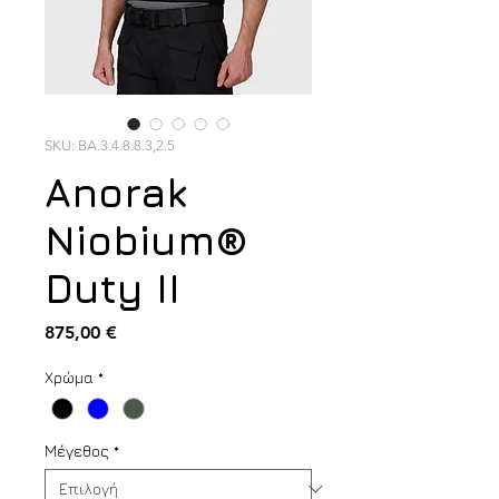
SKU: BA.3.4.8.8.3,2.5
Anorak
Niobium®
Duty II
Τιμή
875,00 €
Χρώμα
*
Μέγεθος
*