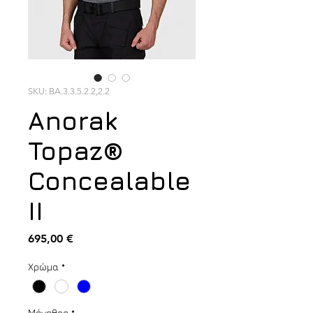
SKU: BA.3.3.5.2.2,2.2
Anorak
Topaz®
Concealable
II
Τιμή
695,00 €
Χρώμα
*
Μέγεθος
*