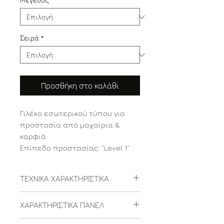
Σειρά
*
Προσθήκη στο καλάθι
Γιλέκο εσωτερικού τύπου για
προστασία από μαχαίρια &
καρφιά
Επίπεδο προστασίας: “Level 1”
για προστασία από λεπίδες και
καρφιά κατά το πρότυπο NIJ
ΤΕΧΝΙΚΑ ΧΑΡΑΚΤΗΡΙΣΤΙΚΑ
0115.00
Μοντέλο
“Topaz®
ΧΑΡΑΚΤΗΡΙΣΤΙΚΑ ΠΑΝΕΛ
Το γιλέκο προστασίας από
Concealable II”
λεπίδες και καρφιά “Topaz®