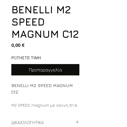
BENELLI M2
SPEED
MAGNUM C12
Τιμή
0,00 €
ΡΩΤΗΣΤΕ ΤΙΜΗ
Προπαραγγελία
BENELLI M2 SPEED MAGNUM
C12
M2 SPEED magnum με κάννη 61 &
66cm ρίγα εξαεριζόμενη, με 3
εσωτερικά κρυογενή τσοκ έσω /
ΔΙΚΑΙΟΛΟΓΗΤΙΚΑ
έξω +2cm