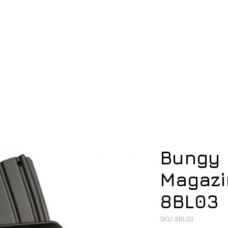
ση
Υπόδηση
Εξοπλισμός
Οπλισμός
Bungy 
Magazi
8BL03
SKU: 8BL03