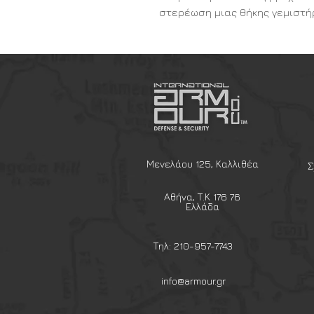
στερέωση μιας θήκης γεμιστή
Κατασκευασμένη απο καου
Εφαρμόζουν μέχρι και γεμι
Μενελάου 125, Καλλιθέα
Σ
Αθήνα, Τ.Κ 176 76
Ελλάδα
Τηλ: 210-957-7743
info@armour.gr